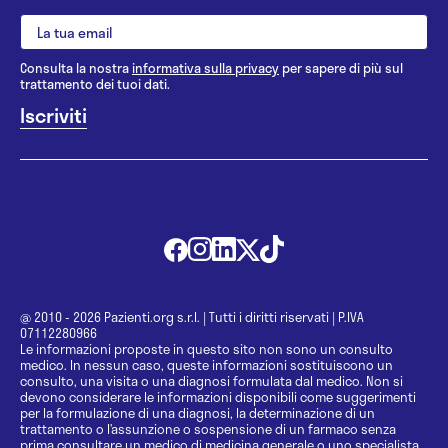
Consulta la nostra
informativa sulla privacy
per sapere di più sul
trattamento dei tuoi dati.
@ 2010 - 2026 Pazienti.org s.r.l.
|
Tutti i diritti riservati
|
P.IVA
07112280966
Le informazioni proposte in questo sito non sono un consulto
medico. In nessun caso, queste informazioni sostituiscono un
consulto, una visita o una diagnosi formulata dal medico. Non si
devono considerare le informazioni disponibili come suggerimenti
per la formulazione di una diagnosi, la determinazione di un
trattamento o l’assunzione o sospensione di un farmaco senza
prima consultare un medico di medicina generale o uno specialista.