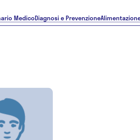
nario Medico
Diagnosi e Prevenzione
Alimentazion
Dr.ssa
Elisabetta
Belloli