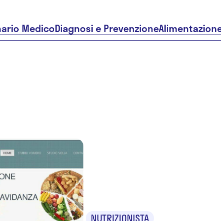
nario Medico
Diagnosi e Prevenzione
Alimentazion
Dr.ssa E
Petrella
NUTRIZIONISTA