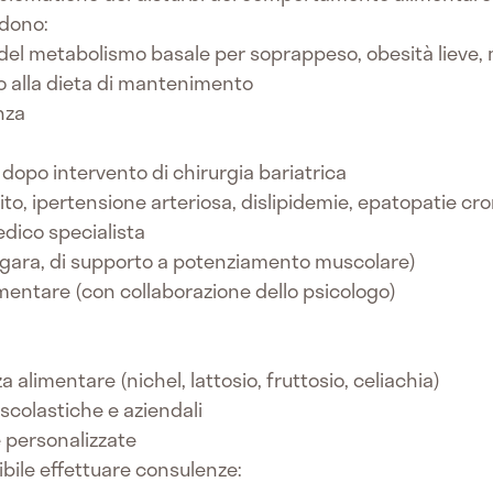
ndono:
 del metabolismo basale per soprappeso, obesità lieve,
ino alla dieta di mantenimento
nza
 dopo intervento di chirurgia bariatrica
lito, ipertensione arteriosa, dislipidemie, epatopatie c
edico specialista
po gara, di supporto a potenziamento muscolare)
mentare (con collaborazione dello psicologo)
a alimentare (nichel, lattosio, fruttosio, celiachia)
scolastiche e aziendali
e personalizzate
ibile effettuare consulenze: