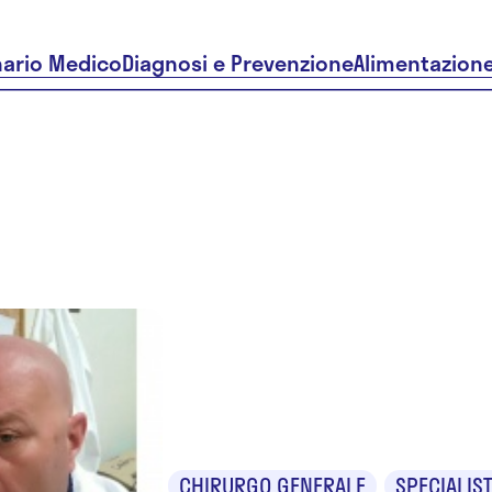
nario Medico
Diagnosi e Prevenzione
Alimentazion
Dr. Enrico
Bernardini
CHIRURGO GENERALE
SPECIALIS