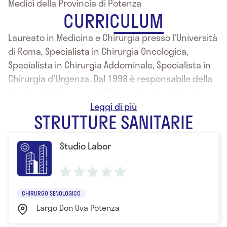
Medici della Provincia di Potenza
CURRICULUM
Laureato in Medicina e Chirurgia presso l'Università
di Roma, Specialista in Chirurgia Oncologica,
Specialista in Chirurgia Addominale, Specialista in
Chirurgia d'Urgenza. Dal 1998 è responsabile della
Senologia Chirurgica dell'Ospedale San Carlo di
Potenza, divenuta successivamente Unità
STRUTTURE SANITARIE
Operativa Complessa di Chirurgia Senologica e
Plastica della quale è stato Direttore dal 2001 al
Studio Labor
2017. Ha frequentato i più prestigiosi istituti
oncologici europei ed americani : Istituto Nazionale
Tumori di Milano, Istituto Europeo di Oncologia,
Istituto "Gustave Roussy di Parigi, National Institute
CHIRURGO SENOLOGICO
of Cancer di Bethesda.
Largo Don Uva Potenza