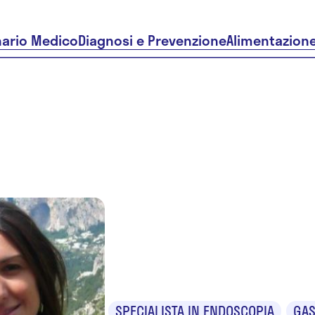
nario Medico
Diagnosi e Prevenzione
Alimentazion
Dr.ssa Erik
Angelucci
SPECIALISTA IN ENDOSCOPIA
GA