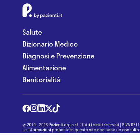
Salute
Dizionario Medico
Diagnosi e Prevenzione
Alimentazione
Genitorialità
@ 2010 - 2026 Pazienti.org s.r.l.
|
Tutti i diritti riservati
|
P.IVA 071
Le informazioni proposte in questo sito non sono un consulto 
una diagnosi formulata dal medico. Non si devono considerare l
determinazione di un trattamento o l’assunzione o sospension