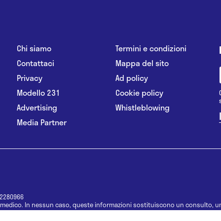
Chi siamo
Termini e condizioni
Contattaci
Mappa del sito
Privacy
Ad policy
Modello 231
Cookie policy
Advertising
Whistleblowing
Media Partner
12280966
medico. In nessun caso, queste informazioni sostituiscono un consulto, un
e informazioni disponibili come suggerimenti per la formulazione di una di
e di un farmaco senza prima consultare un medico di medicina generale o 