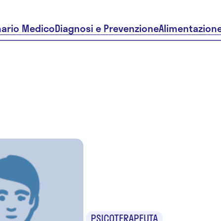
nario Medico
Diagnosi e Prevenzione
Alimentazion
Dr. Erman
Doninotti
PSICOTERAPEUTA