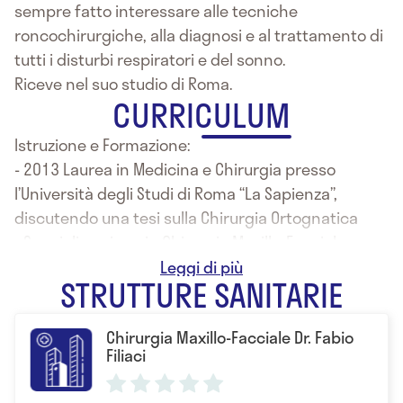
sempre fatto interessare alle tecniche
roncochirurgiche, alla diagnosi e al trattamento di
tutti i disturbi respiratori e del sonno.
Riceve nel suo studio di Roma.
CURRICULUM
Istruzione e Formazione:
- 2013 Laurea in Medicina e Chirurgia presso
l’Università degli Studi di Roma “La Sapienza”,
discutendo una tesi sulla Chirurgia Ortognatica
- Specializzazione in Chirurgia Maxillo-Facciale
proponendo una tesi sulle malformazioni maxillo-
STRUTTURE SANITARIE
facciali e i disturbi respiratori del sonno
- Dottorato di ricerca in neuroscienze, discutendo
Chirurgia Maxillo-Facciale Dr. Fabio
una tesi sui disturbi respiratori del sonno
Filiaci