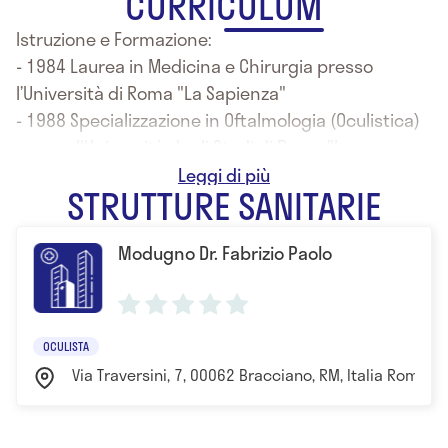
CURRICULUM
Istruzione e Formazione:
- 1984 Laurea in Medicina e Chirurgia presso
l’Università di Roma "La Sapienza"
- 1988 Specializzazione in Oftalmologia (Oculistica)
presso l'Università degli Studi di Roma "La
Sapienza"
STRUTTURE SANITARIE
- 2014 Diploma di Agopuntura
Modugno Dr. Fabrizio Paolo
OCULISTA
Via Traversini, 7, 00062 Bracciano, RM, Italia Roma