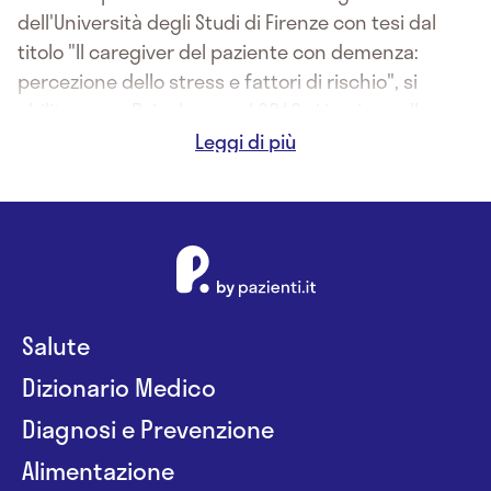
dell'Università degli Studi di Firenze con tesi dal
titolo "Il caregiver del paziente con demenza:
percezione dello stress e fattori di rischio", si
abilita come Psicologa, nel 2013 si iscrive nella
sezione A dell'albo degli Psicologi della Toscana con
numero di iscrizione 6812. Dal 2014 è
specializzanda in Psicoterapia Relazione presso
l'IPR di Pisa.
La Dott.ssa Federica Bernardi offre i seguenti
servizi:
- Consulenza e Sostegno psicologico per bambini,
Salute
adolescenti, adulti, coppie e famiglie.
- Training Autogeno, individuale e di gruppo.
Dizionario Medico
Diagnosi e Prevenzione
Alimentazione