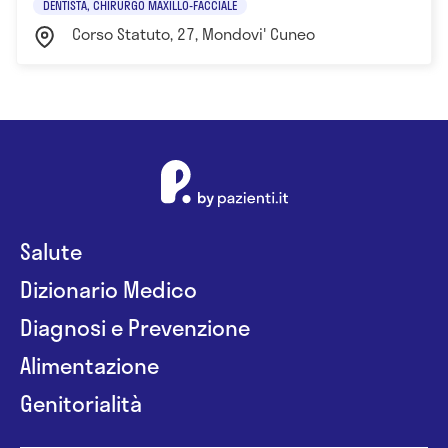
DENTISTA, CHIRURGO MAXILLO-FACCIALE
aspetto BIOMECCANICO della funzione Occlusale
Corso Statuto, 27, Mondovi' Cuneo
statico- dinamica dell' apparato occluso-
masticatorio. Esperto nel trattamento delle
RONCOPATIE ed APNEE NOTTURNE mediante l' utilizzo
di presidi occlusali di propria ideazione.
Salute
Dizionario Medico
Diagnosi e Prevenzione
Alimentazione
Genitorialità