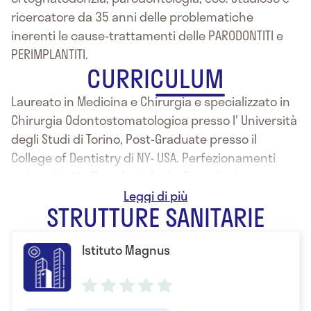
ricercatore da 35 anni delle problematiche
inerenti le cause-trattamenti delle PARODONTITI e
PERIMPLANTITI.
CURRICULUM
Laureato in Medicina e Chirurgia e specializzato in
Chirurgia Odontostomatologica presso l' Università
degli Studi di Torino, Post-Graduate presso il
College of Dentistry di NY- USA. Perfezionamenti
universitari in Parodontologia, Gnatologia,
Ortodonzia, Osteopatia e Posturologia. Da 35 anni
STRUTTURE SANITARIE
studioso e ricercatore delle problematiche di
Batteriologia Clinica inerenti le infezioni
Istituto Magnus
parodontali e perimplantari. Approccio
FUNZIONALISTICO dei trattamenti implanto-protesici
personalizzati in relazione alle caratteristiche
individuali del Paziente con particolare riguardo all'