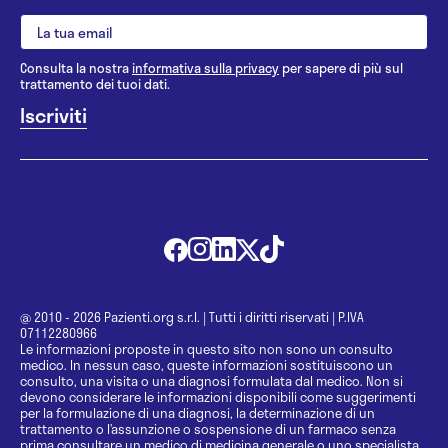
Consulta la nostra
informativa sulla privacy
per sapere di più sul
trattamento dei tuoi dati.
@ 2010 - 2026 Pazienti.org s.r.l.
|
Tutti i diritti riservati
|
P.IVA
07112280966
Le informazioni proposte in questo sito non sono un consulto
medico. In nessun caso, queste informazioni sostituiscono un
consulto, una visita o una diagnosi formulata dal medico. Non si
devono considerare le informazioni disponibili come suggerimenti
per la formulazione di una diagnosi, la determinazione di un
trattamento o l’assunzione o sospensione di un farmaco senza
prima consultare un medico di medicina generale o uno specialista.