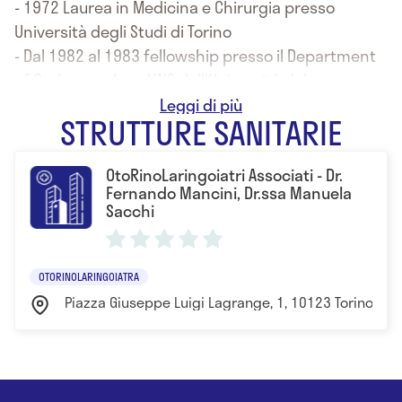
- 1972 Laurea in Medicina e Chirurgia presso
Università degli Studi di Torino
- Dal 1982 al 1983 fellowship presso il Department
of Otolaryngology HNS dell'Università del
Minnesota, Minneapolis (USA)
STRUTTURE SANITARIE
- 1975 Specializzazione in Otorinolaringoiatria e
Patologia Cervico-Facciale conseguita presso
OtoRinoLaringoiatri Associati - Dr.
l'Università degli Studi di Torino
Fernando Mancini, Dr.ssa Manuela
Sacchi
OTORINOLARINGOIATRA
Piazza Giuseppe Luigi Lagrange, 1, 10123 Torino, TO, I