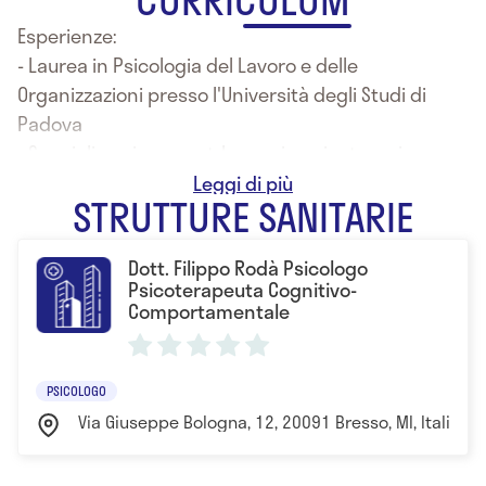
Esperienze:
- Laurea in Psicologia del Lavoro e delle
Organizzazioni presso l'Università degli Studi di
Padova
- Specializzazione post-laurea in psicoterapia
cognitivo-comportamentale presso la Scuola di
STRUTTURE SANITARIE
Psicoterapia Cognitiva Srl-Roma
- Perfezionamento in Psicologia Culturale presso
Dott. Filippo Rodà Psicologo
l'Università degli Studi di Padova
Psicoterapeuta Cognitivo-
Comportamentale
PSICOLOGO
Via Giuseppe Bologna, 12, 20091 Bresso, MI, Italia Mi