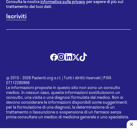
Consulta la nostra
informativa sulla privacy
per sapere di più sul
trattamento dei tuoi dati.
@ 2010 - 2026 Pazienti.org s.r.l.
|
Tutti i diritti riservati
|
P.IVA
07112280966
Le informazioni proposte in questo sito non sono un consulto
medico. In nessun caso, queste informazioni sostituiscono un
consulto, una visita o una diagnosi formulata dal medico. Non si
devono considerare le informazioni disponibili come suggerimenti
per la formulazione di una diagnosi, la determinazione di un
trattamento o l’assunzione o sospensione di un farmaco senza
prima consultare un medico di medicina generale o uno specialista.