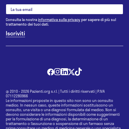
Consulta la nostra
informativa sulla privacy
per sapere di più sul
trattamento dei tuoi dati.
@ 2010 - 2026 Pazienti.org s.r.l.
|
Tutti i diritti riservati
|
P.IVA
07112280966
Le informazioni proposte in questo sito non sono un consulto
medico. In nessun caso, queste informazioni sostituiscono un
consulto, una visita o una diagnosi formulata dal medico. Non si
devono considerare le informazioni disponibili come suggerimenti
per la formulazione di una diagnosi, la determinazione di un
trattamento o l’assunzione o sospensione di un farmaco senza
prima consultare un medico di medicina generale o uno specialista.