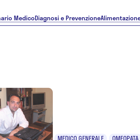
nario Medico
Diagnosi e Prevenzione
Alimentazion
Dr. Franc
Candelor
MEDICO GENERALE
OMEOPATA