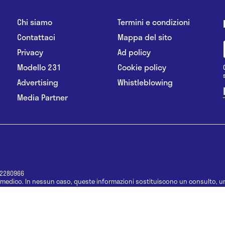
Chi siamo
Termini e condizioni
Contattaci
Mappa del sito
Privacy
Ad policy
Modello 231
Cookie policy
Advertising
Whistleblowing
Media Partner
12280966
medico. In nessun caso, queste informazioni sostituiscono un consulto, un
e informazioni disponibili come suggerimenti per la formulazione di una di
e di un farmaco senza prima consultare un medico di medicina generale o 