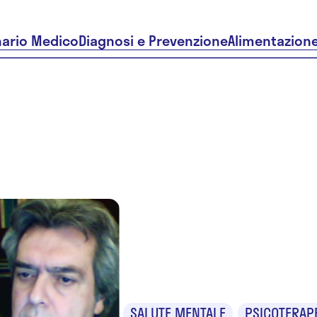
nario Medico
Diagnosi e Prevenzione
Alimentazion
Dr. Franc
Costanzo
SALUTE MENTALE
PSICOTERAP