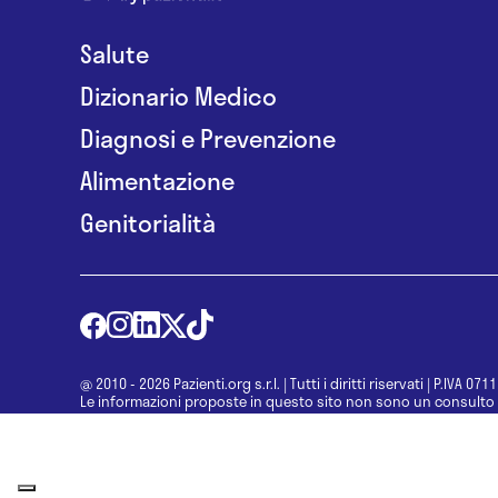
Salute
Dizionario Medico
Diagnosi e Prevenzione
Alimentazione
Genitorialità
@ 2010 - 2026 Pazienti.org s.r.l.
|
Tutti i diritti riservati
|
P.IVA 071
Le informazioni proposte in questo sito non sono un consulto 
una diagnosi formulata dal medico. Non si devono considerare l
determinazione di un trattamento o l’assunzione o sospension
specialista.