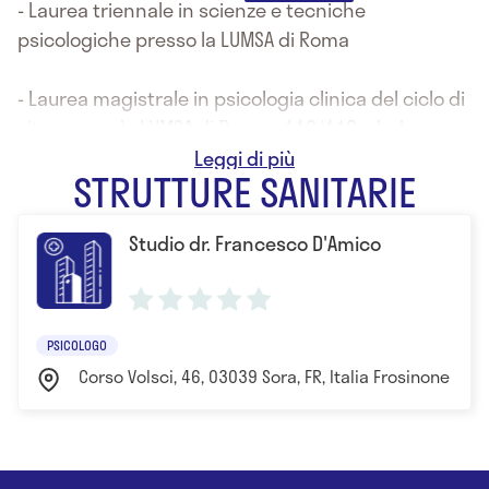
- Laurea triennale in scienze e tecniche
psicologiche presso la LUMSA di Roma
- Laurea magistrale in psicologia clinica del ciclo di
vita presso la LUMSA di Roma - 110/110 e lode
STRUTTURE SANITARIE
- Master di II livello in Criminologia Clinica e Scienze
Forensi presso il Consorzio Universitario Humanitas
Studio dr. Francesco D'Amico
- Attualmente frequento la scuola di
specializzazione in Psicoterapia Psicoanalitica ad
Orientamento Lacaniano presso l'Istituto
Freudiano.
PSICOLOGO
Corso Volsci, 46, 03039 Sora, FR, Italia Frosinone