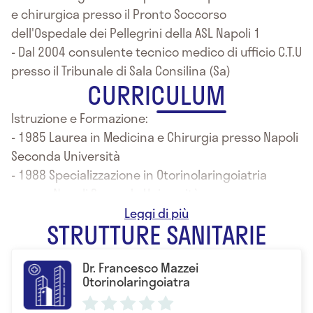
e chirurgica presso il Pronto Soccorso
dell'Ospedale dei Pellegrini della ASL Napoli 1
- Dal 2004 consulente tecnico medico di ufficio C.T.U
presso il Tribunale di Sala Consilina (Sa)
CURRICULUM
Istruzione e Formazione:
- 1985 Laurea in Medicina e Chirurgia presso Napoli
Seconda Università
- 1988 Specializzazione in Otorinolaringoiatria
presso Napoli Seconda Università
- 1993 Specializzazione in Chirurgia Maxillo Facciale
STRUTTURE SANITARIE
presso Seconda Università di Napoli
Dr. Francesco Mazzei
Otorinolaringoiatra