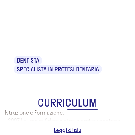
Dr.
Francesco
Pirrone
DENTISTA
SPECIALISTA IN PROTESI DENTARIA
CURRICULUM
Istruzione e Formazione:
- 2007 Laurea in Odontoiatria e protesi dentaria
presso l'Università degli Studi di Milano