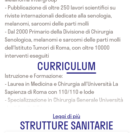
- Pubblicazione di oltre 250 lavori scientifici su
riviste internazionali dedicate alla senologia,
melanomi, sarcomi delle parti molli
- Dal 2000 Primario della Divisione di Chirurgia
Senologica, melanomi e sarcomi delle parti molli
dell'Istituto Tumori di Roma, con oltre 10000
interventi eseguiti
CURRICULUM
Istruzione e Formazione:
- Laurea in Medicina e Chirurgia all'Università La
Sapienza di Roma con 110/110 e lode
- Specializzazione in Chirurgia Generale Università
degli Studi di Trieste
- Specializzazione in Chirurgia vascolare, Università
STRUTTURE SANITARIE
degli Studi di Roma La Sapienza
- Specializzazione in Chirurgia Oncologica