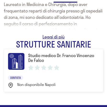
Laureato in Medicina e Chirurgia, dopo aver
frequentato reparti di chirurgia presso gli ospedali
di zona, mi sono dedicato all'odontoiatria. Ho
seguito il corso di perfezionamento in
ortognatodonzia presso il Centro Italiano Ricerche
Odontostomatologiche dell'Università di Torino e di
STRUTTURE SANITARIE
Chirurgia orale presso il policlinico Gemelli di Roma.
Attualmente mi dedico alla terapia
Studio medico Dr. Franco Vincenzo
ortognatodontica e alla piccola chirurgia orale
De Falco
ambulatoriale.
DENTISTA
Non disponibile Napoli