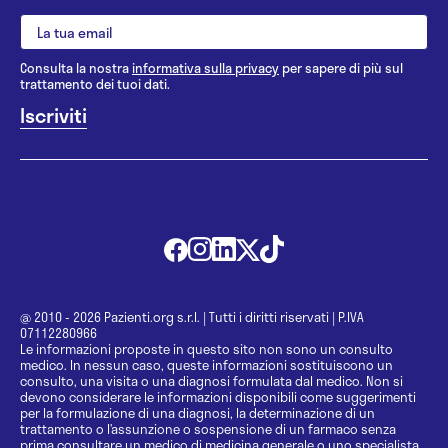
Consulta la nostra
informativa sulla privacy
per sapere di più sul
trattamento dei tuoi dati.
@ 2010 - 2026 Pazienti.org s.r.l.
|
Tutti i diritti riservati
|
P.IVA
07112280966
Le informazioni proposte in questo sito non sono un consulto
medico. In nessun caso, queste informazioni sostituiscono un
consulto, una visita o una diagnosi formulata dal medico. Non si
devono considerare le informazioni disponibili come suggerimenti
per la formulazione di una diagnosi, la determinazione di un
trattamento o l’assunzione o sospensione di un farmaco senza
prima consultare un medico di medicina generale o uno specialista.