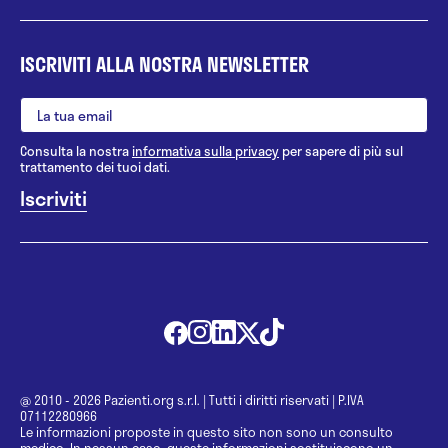
mediche di base, neuroscienze e organi di senso
del Policlinico di Bari, con tesi sperimentale “La
ISCRIVITI ALLA NOSTRA NEWSLETTER
macchia del reato: il reattivo Rorschach nelle
perizie di abuso su minori”
- 2016 B.A.T. Corso "Organizzazione e funzioni di un
centro per le famiglie" presso Demetra ONLUS
Consulta la nostra
informativa sulla privacy
per sapere di più sul
trattamento dei tuoi dati.
@ 2010 - 2026 Pazienti.org s.r.l.
|
Tutti i diritti riservati
|
P.IVA
07112280966
Le informazioni proposte in questo sito non sono un consulto