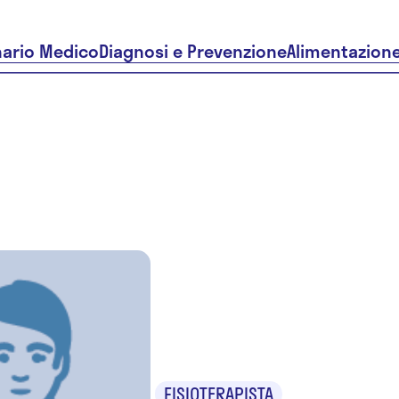
nario Medico
Diagnosi e Prevenzione
Alimentazion
Dr. Giaco
Fioccola
FISIOTERAPISTA