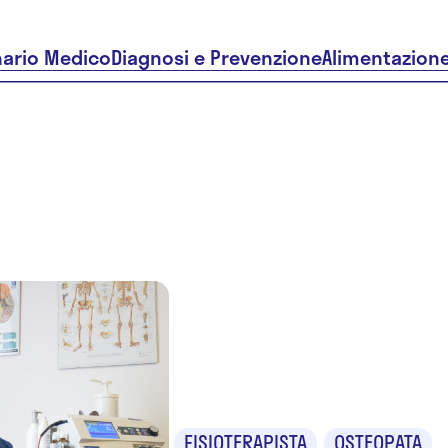
nario Medico
Diagnosi e Prevenzione
Alimentazion
Dr. Gianca
Poerio
FISIOTERAPISTA
OSTEOPATA