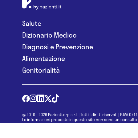
Salute
Dizionario Medico
Diagnosi e Prevenzione
Alimentazione
Genitorialità
@ 2010 - 2026 Pazienti.org s.r.l.
|
Tutti i diritti riservati
|
P.IVA 071
Le informazioni proposte in questo sito non sono un consulto 
una diagnosi formulata dal medico. Non si devono considerare l
determinazione di un trattamento o l’assunzione o sospension
specialista.