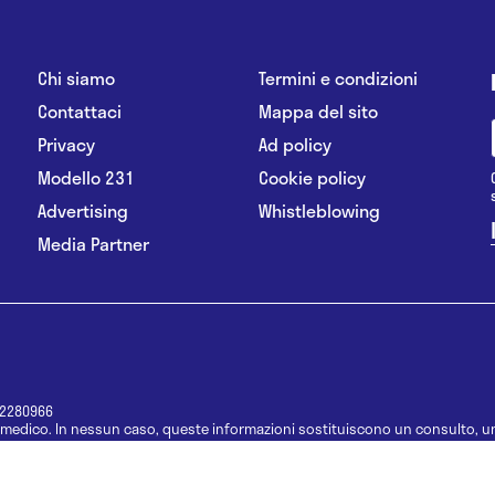
Chi siamo
Termini e condizioni
Contattaci
Mappa del sito
Privacy
Ad policy
Modello 231
Cookie policy
Advertising
Whistleblowing
Media Partner
12280966
medico. In nessun caso, queste informazioni sostituiscono un consulto, un
e informazioni disponibili come suggerimenti per la formulazione di una di
e di un farmaco senza prima consultare un medico di medicina generale o 