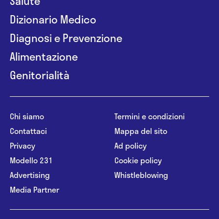
Salute
Carcinogenesi; Percorsi diagnostici-terapeutici
Dizionario Medico
nelle malattie ed urgenze cardiovascolari e
rianimatorie; La gestione della sicurezza nelle
Diagnosi e Prevenzione
strutture sanitarie
Alimentazione
Workshop interdisciplinari: i tumori cutanei;
Formazione, linee guide e pratica clinica I.R.C.
Genitorialità
- Diploma di Istruttore “BLS” E “ BLSD” IRC (Italian
Resuscitation Council)
Chi siamo
Termini e condizioni
Contattaci
Mappa del sito
Privacy
Ad policy
Modello 231
Cookie policy
Advertising
Whistleblowing
Media Partner