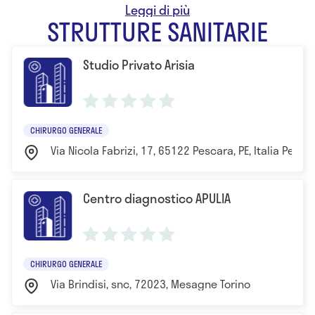
- 1983 Specializzazione in Chirurgia Toracica presso
STRUTTURE SANITARIE
l’Università Gabriele D’Annunzio di Chieti
Studio Privato Arisia
CHIRURGO GENERALE
Via Nicola Fabrizi, 17, 65122 Pescara, PE, Italia Pesca
Centro diagnostico APULIA
CHIRURGO GENERALE
Via Brindisi, snc, 72023, Mesagne Torino