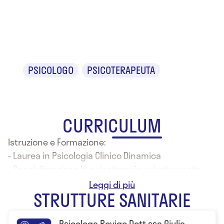
Dr.ssa Giulia
Brancalion
PSICOLOGO
PSICOTERAPEUTA
CURRICULUM
Istruzione e Formazione:
- Laurea in Psicologia Clinico Dinamica
- Specializzazione in psicoterapia-orientamento
psicoanalitico
STRUTTURE SANITARIE
Psicologa Rovigo Dott.ssa Giulia