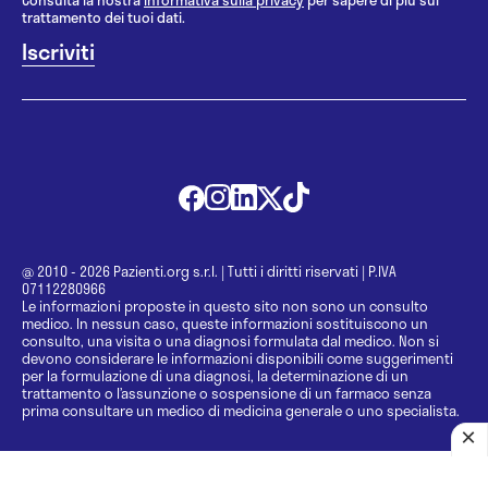
Consulta la nostra
informativa sulla privacy
per sapere di più sul
trattamento dei tuoi dati.
@ 2010 - 2026 Pazienti.org s.r.l.
|
Tutti i diritti riservati
|
P.IVA
07112280966
Le informazioni proposte in questo sito non sono un consulto
medico. In nessun caso, queste informazioni sostituiscono un
consulto, una visita o una diagnosi formulata dal medico. Non si
devono considerare le informazioni disponibili come suggerimenti
per la formulazione di una diagnosi, la determinazione di un
trattamento o l’assunzione o sospensione di un farmaco senza
prima consultare un medico di medicina generale o uno specialista.