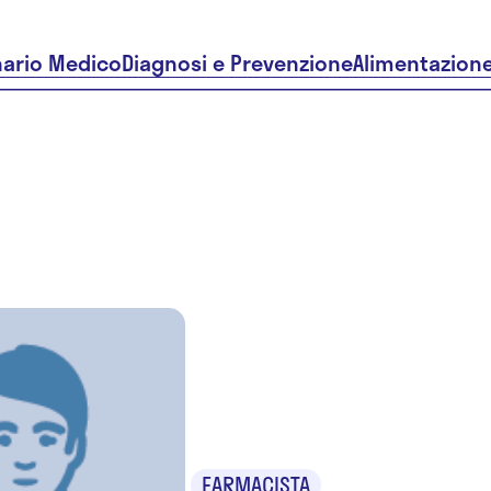
nario Medico
Diagnosi e Prevenzione
Alimentazion
Giuliana
Pallante
FARMACISTA