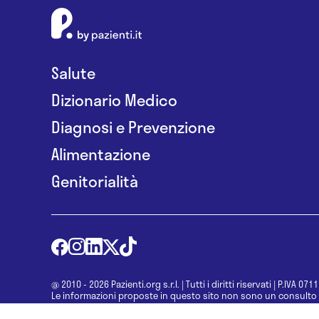
Salute
Dizionario Medico
Diagnosi e Prevenzione
Alimentazione
Genitorialità
@ 2010 - 2026 Pazienti.org s.r.l.
|
Tutti i diritti riservati
|
P.IVA 071
Le informazioni proposte in questo sito non sono un consulto 
una diagnosi formulata dal medico. Non si devono considerare l
determinazione di un trattamento o l’assunzione o sospension