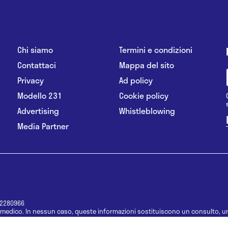
Chi siamo
Termini e condizioni
Contattaci
Mappa del sito
Privacy
Ad policy
Modello 231
Cookie policy
Advertising
Whistleblowing
Media Partner
12280966
medico. In nessun caso, queste informazioni sostituiscono un consulto, un
e informazioni disponibili come suggerimenti per la formulazione di una di
e di un farmaco senza prima consultare un medico di medicina generale o 