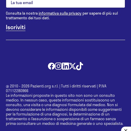
Universitario in Health Technology Assestment
conseguito presso l’Università “Carlo Cattaneo” -
Consulta la nostra
informativa sulla privacy
per sapere di più sul
LIUC - di Castellanza (VA)
trattamento dei tuoi dati.
@ 2010 - 2026 Pazienti.org s.r.l.
|
Tutti i diritti riservati
|
P.IVA
07112280966
Le informazioni proposte in questo sito non sono un consulto
medico. In nessun caso, queste informazioni sostituiscono un
consulto, una visita o una diagnosi formulata dal medico. Non si
devono considerare le informazioni disponibili come suggerimenti
per la formulazione di una diagnosi, la determinazione di un
trattamento o l’assunzione o sospensione di un farmaco senza
prima consultare un medico di medicina generale o uno specialista.