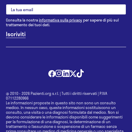
Consulta la nostra
informativa sulla privacy
per sapere di più sul
trattamento dei tuoi dati.
@ 2010 - 2026 Pazienti.org s.r.l.
|
Tutti i diritti riservati
|
P.IVA
07112280966
Le informazioni proposte in questo sito non sono un consulto
medico. In nessun caso, queste informazioni sostituiscono un
consulto, una visita o una diagnosi formulata dal medico. Non si
devono considerare le informazioni disponibili come suggerimenti
per la formulazione di una diagnosi, la determinazione di un
trattamento o l’assunzione o sospensione di un farmaco senza
prima consultare un medico di medicina generale o uno specialista.