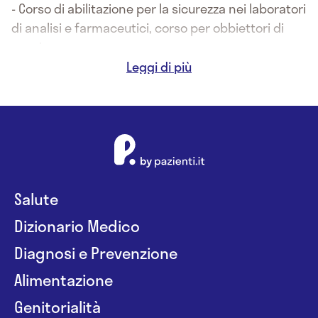
- Corso di abilitazione per la sicurezza nei laboratori
di analisi e farmaceutici, corso per obbiettori di
coscienza
- 2015 Laurea in Farmacia, Chimica e tecnologie
Farmaceutiche presso Università degli studi di
Sassari
2° titolo di Laurea in Farmacia
Salute
Dizionario Medico
Diagnosi e Prevenzione
Alimentazione
Genitorialità