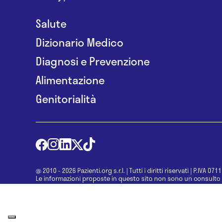
Salute
Dizionario Medico
Diagnosi e Prevenzione
Alimentazione
Genitorialità
@ 2010 - 2026 Pazienti.org s.r.l.
|
Tutti i diritti riservati
|
P.IVA 071
Le informazioni proposte in questo sito non sono un consulto 
una diagnosi formulata dal medico. Non si devono considerare l
determinazione di un trattamento o l’assunzione o sospension
specialista.