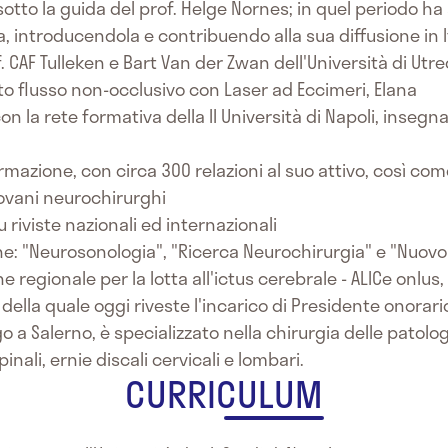
a, sotto la guida del prof. Helge Nornes; in quel periodo 
, introducendola e contribuendo alla sua diffusione in I
f. CAF Tulleken e Bart Van der Zwan dell'Università di Utr
lto flusso non-occlusivo con Laser ad Eccimeri, Elana
on la rete formativa della II Università di Napoli, inseg
rmazione, con circa 300 relazioni al suo attivo, così come
ovani neurochirurghi
su riviste nazionali ed internazionali
iche: "Neurosonologia", "Ricerca Neurochirurgia" e "Nuovo
e regionale per la lotta all'ictus cerebrale - ALICe onlus
, della quale oggi riveste l'incarico di Presidente onorari
o a Salerno, è specializzato nella chirurgia delle patolo
inali, ernie discali cervicali e lombari.
CURRICULUM