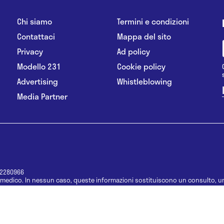
Chi siamo
Termini e condizioni
Contattaci
Mappa del sito
Privacy
Ad policy
Modello 231
Cookie policy
Advertising
Whistleblowing
Media Partner
12280966
medico. In nessun caso, queste informazioni sostituiscono un consulto, un
e informazioni disponibili come suggerimenti per la formulazione di una di
e di un farmaco senza prima consultare un medico di medicina generale o 