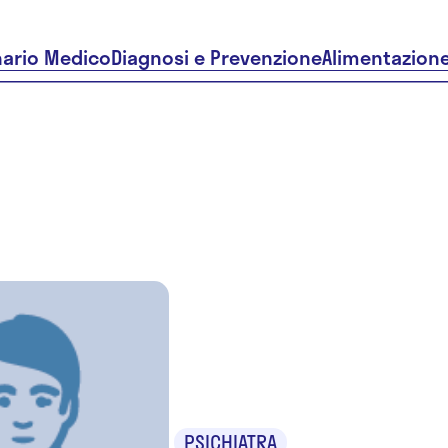
nario Medico
Diagnosi e Prevenzione
Alimentazion
Dr. Giuse
Tamborini
PSICHIATRA