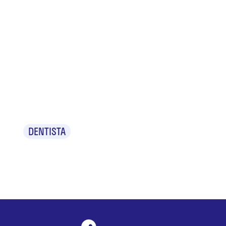
Dr.
Grigorescu
Rodica
Marga
DENTISTA