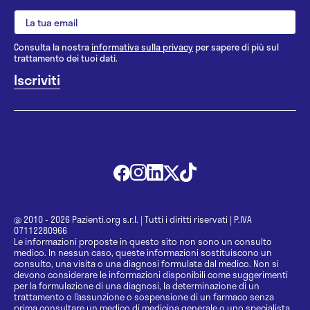
Consulta la nostra
informativa sulla privacy
per sapere di più sul
trattamento dei tuoi dati.
@ 2010 - 2026 Pazienti.org s.r.l.
|
Tutti i diritti riservati
|
P.IVA
07112280966
Le informazioni proposte in questo sito non sono un consulto
medico. In nessun caso, queste informazioni sostituiscono un
consulto, una visita o una diagnosi formulata dal medico. Non si
devono considerare le informazioni disponibili come suggerimenti
per la formulazione di una diagnosi, la determinazione di un
trattamento o l’assunzione o sospensione di un farmaco senza
prima consultare un medico di medicina generale o uno specialista.