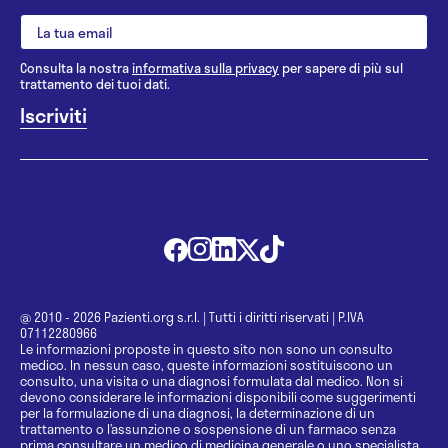
Consulta la nostra
informativa sulla privacy
per sapere di più sul
trattamento dei tuoi dati.
@ 2010 - 2026 Pazienti.org s.r.l.
|
Tutti i diritti riservati
|
P.IVA
07112280966
Le informazioni proposte in questo sito non sono un consulto
medico. In nessun caso, queste informazioni sostituiscono un
consulto, una visita o una diagnosi formulata dal medico. Non si
devono considerare le informazioni disponibili come suggerimenti
per la formulazione di una diagnosi, la determinazione di un
trattamento o l’assunzione o sospensione di un farmaco senza
prima consultare un medico di medicina generale o uno specialista.