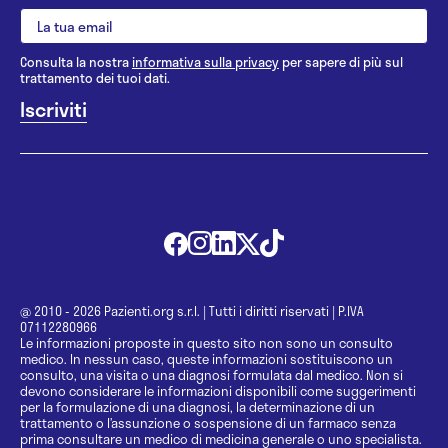
dedicandomi a colloqui individuali e di coppia
supervisionata dalla Dott.ssa Susanna Giaccherini
Consulta la nostra
informativa sulla privacy
per sapere di più sul
dove ad oggi lavoro come Psicologa
trattamento dei tuoi dati.
Psicoterapeuta volontaria.
Ho svolto, precedentemente, tirocinio post-
lauream presso l’ Istituto di Terapia Familiare di
Firenze (Prof. Rodolfo De Bernard), osservando
colloqui terapeutici con singoli, coppie e famiglie,
seguendo l’ approccio sistemico-relazionale e
presso la Scuola di Psicoterapia Comparata (Dott.
Pietro Caterini), svolgendo gruppi terapeutici
@ 2010 - 2026 Pazienti.org s.r.l.
|
Tutti i diritti riservati
|
P.IVA
(Gèstalt, Analitici, Training al rilassamento), attività
07112280966
di ricerca e simulazione di colloqui psicologici con
Le informazioni proposte in questo sito non sono un consulto
medico. In nessun caso, queste informazioni sostituiscono un
singoli, coppie e famiglie.
consulto, una visita o una diagnosi formulata dal medico. Non si
devono considerare le informazioni disponibili come suggerimenti
Nonostante il mio ambito di interesse si rivolga
per la formulazione di una diagnosi, la determinazione di un
prevalentemente alla sfera clinica, ho svolto
trattamento o l’assunzione o sospensione di un farmaco senza
prima consultare un medico di medicina generale o uno specialista.