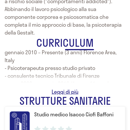
a rischio sociale ("comportamenti addicted").
Abbinando il lavoro psicologico alla sua
componente corporea e psicosomatica che
completa il mio approccio di base, la psicoterapia
della Gestalt.
CURRICULUM
gennaio 2010 – Presente (3 anni) Florence Area,
Italy
- Psicoterapeuta presso studio privato
- consulente tecnico Tribunale di Firenze
marzo 2008 – gennaio 2010 (1 anno 11 mesi)
Florence Area, Italy- consulente HR relazioni
STRUTTURE SANITARIE
industriali, communicazione (int. policies)
- mediatore Civile (d.lgs. 28/2010)
Studio medico Isacco Ciofi Baffoni
- businnes negotiation e analisi della performance