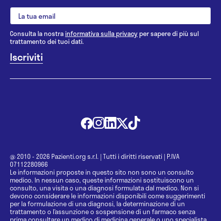
Consulta la nostra
informativa sulla privacy
per sapere di più sul
trattamento dei tuoi dati.
@ 2010 - 2026 Pazienti.org s.r.l.
|
Tutti i diritti riservati
|
P.IVA
07112280966
Le informazioni proposte in questo sito non sono un consulto
medico. In nessun caso, queste informazioni sostituiscono un
consulto, una visita o una diagnosi formulata dal medico. Non si
devono considerare le informazioni disponibili come suggerimenti
per la formulazione di una diagnosi, la determinazione di un
trattamento o l’assunzione o sospensione di un farmaco senza
prima consultare un medico di medicina generale o uno specialista.