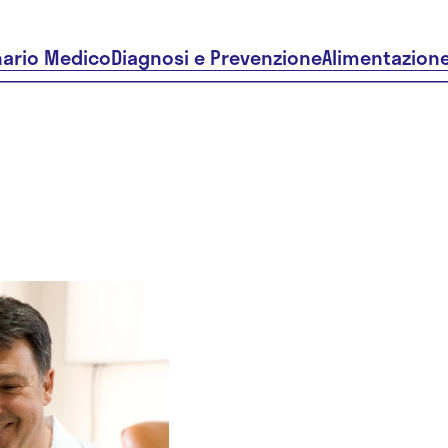
nario Medico
Diagnosi e Prevenzione
Alimentazion
Dr. Latche
Dimitar
Alexandro