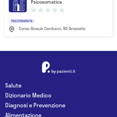
Psicosomatica
autogeno e tecniche di rilassamento, corso di
formazione dell’associazione Pro Continuum, Roma
PSICOTERAPEUTA
Corso Giosuè Carducci, 90 Grosseto
Salute
Dizionario Medico
Diagnosi e Prevenzione
Alimentazione