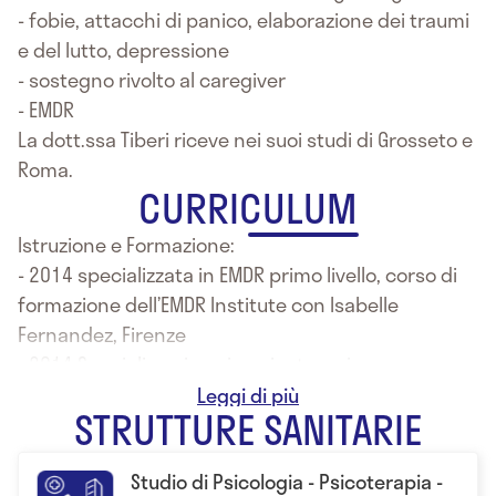
- fobie, attacchi di panico, elaborazione dei traumi
e del lutto, depressione
- sostegno rivolto al caregiver
- EMDR
La dott.ssa Tiberi riceve nei suoi studi di Grosseto e
Roma.
CURRICULUM
Istruzione e Formazione:
- 2014 specializzata in EMDR primo livello, corso di
formazione dell’EMDR Institute con Isabelle
Fernandez, Firenze
- 2014 Specializzazione in psicoterapia e
psicosomatica, scuola di specializzazione in
STRUTTURE SANITARIE
psicoterapia e psicosomatica dell’Ospedale Cristo
Re di Roma
Studio di Psicologia - Psicoterapia -
- Formazione come operatore clinico in training