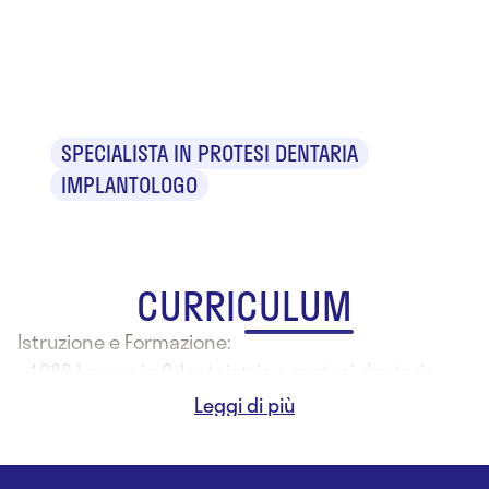
Dr. Leandro
Porcedda
SPECIALISTA IN PROTESI DENTARIA
IMPLANTOLOGO
CURRICULUM
Istruzione e Formazione:
- 1986 Laurea in Odontoiatria e protesi dentaria
presso l'Università degli Studi di Cagliari