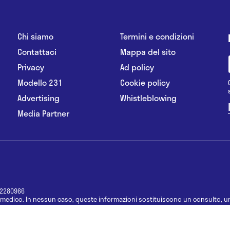
Chi siamo
Termini e condizioni
Contattaci
Mappa del sito
Privacy
Ad policy
Modello 231
Cookie policy
Advertising
Whistleblowing
Media Partner
12280966
medico. In nessun caso, queste informazioni sostituiscono un consulto, un
e informazioni disponibili come suggerimenti per la formulazione di una di
e di un farmaco senza prima consultare un medico di medicina generale o 