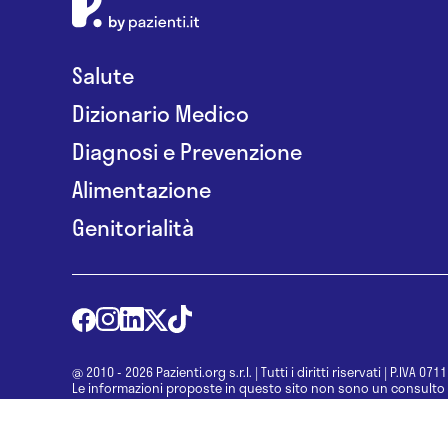
Salute
Dizionario Medico
Diagnosi e Prevenzione
Alimentazione
Genitorialità
@ 2010 - 2026 Pazienti.org s.r.l.
|
Tutti i diritti riservati
|
P.IVA 071
Le informazioni proposte in questo sito non sono un consulto 
una diagnosi formulata dal medico. Non si devono considerare l
determinazione di un trattamento o l’assunzione o sospension
specialista.