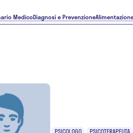
nario Medico
Diagnosi e Prevenzione
Alimentazion
Dr.ssa Livi
Marchica
PSICOLOGO
PSICOTERAPEUTA