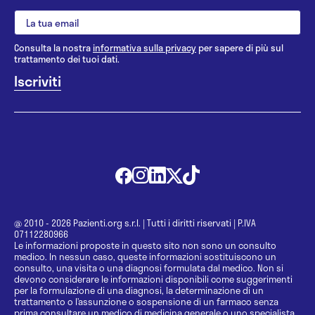
Consulta la nostra
informativa sulla privacy
per sapere di più sul
trattamento dei tuoi dati.
@ 2010 - 2026 Pazienti.org s.r.l.
|
Tutti i diritti riservati
|
P.IVA
07112280966
Le informazioni proposte in questo sito non sono un consulto
medico. In nessun caso, queste informazioni sostituiscono un
consulto, una visita o una diagnosi formulata dal medico. Non si
devono considerare le informazioni disponibili come suggerimenti
per la formulazione di una diagnosi, la determinazione di un
trattamento o l’assunzione o sospensione di un farmaco senza
prima consultare un medico di medicina generale o uno specialista.