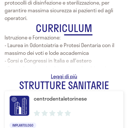
protocolli di disinfezione e sterilizzazione, per
garantire massima sicurezza ai pazienti ed agli
operatori.
CURRICULUM
Istruzione e Formazione:
- Laurea in Odontoiatria e Protesi Dentaria con il
massimo dei voti e lode accademica
- Corsi e Congressi in Italia e all'estero
- Specializzazione in chirurgia orale, chirurgia
paradontale, endodonzia, estetica dentale,
STRUTTURE SANITARIE
faccette, flapless, implantologia, parodontologia,
pedodonzia, protesi fisse, rialzo di seno, all on fuor
centrodentaletorinese
e all on six, gnatologia
IMPLANTOLOGO