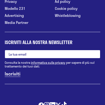
Privacy
Ad policy
- Formazione e aggiornamento per conduttori di
Modello 231
Cookie policy
gruppi per familiari di persone con Alzheimer. 28
Advertising
Whistleblowing
aprile 2015 Milano
Media Partner
- La cura delle demenze: progetti ed esperienze. 27
maggio 2015 Ancona
- Corso di alta specializzazione in Psicologia
ISCRIVITI ALLA NOSTRA NEWSLETTER
Forense: modulo "area civilistica". il danno alla
persona e le capacità di agire. 17-18-19 luglio 2015
Pavia Scuola Lombarda di Psicoterapia cognitivo
neuropsicologica
Consulta la nostra
informativa sulla privacy
per sapere di più sul
trattamento dei tuoi dati.