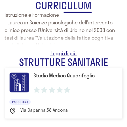
CURRICULUM
Istruzione e Formazione
- Laurea in Scienze psicologiche dell'intervento
clinico presso l'Università di Urbino nel 2008 con
tesi di laurea "Valutazione della fatica cognitiva
nella Sclerosi Multipla”
- Laurea magistrale in Neuroscienze e Riabilitazione
STRUTTURE SANITARIE
Neuropsicologica presso l'Università di Bologna nel
2011, con tesi di laurea in "Screening cognitivo
Studio Medico Quadrifoglio
nella Sclerosi Multipla”
- Psicologa esperta in Neuropsicologia, iscritta
all'Albo degli Psicologi della Regione Marche,
Psicoterapeuta in formazione presso la Scuola di
PSICOLOGO
Psicoterapia Cognitiva Neuropsicologica SLOP
Via Capanna,58 Ancona
Ha svolto tirocini pre-lauream, professionalizzanti e